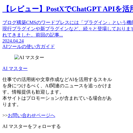
【レビュー】PostXでChatGPT APIを
ブログ構築CMSのワードプレスには「プラグイン」という機
現行プラグインや新プラグインなど、続々と登場しておりま
れてきました。前回の記事...
2024.04.24
AIツールの使い方ガイド
AI マスター
仕事での活用術や文章作成などAIを活用するスキル
を身につけるべく、AI関連のニュースを追っかけま
す。情報提供も歓迎します。
本サイトはプロモーションが含まれている場合があ
ります。
>>
お問い合わせページへ
AI マスターをフォローする